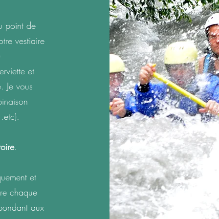
u point de
tre vestiaire
)
rviette et
é. Je vous
binaison
.etc).
oire
.
iquement et
tre chaque
épondant aux