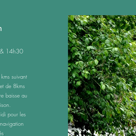
n
0 & 14h30
 kms suivant
 et de 8kms
ère baisse au
ison.
idi pour les
 navigation
és
.